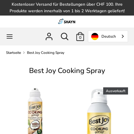
Zum
Kostenloser Versand für Bestellungen über CHF 100. Ihre
Inhalt
Produkte werden innerhalb von 1 bis 2 Werktagen geliefert!
springen
Suche
Im
Shop
Im
Suche
Deutsch
0
suchen
Shop
suchen
Startseite
Best Joy Cooking Spray
Best Joy Cooking Spray
Ausverkauft