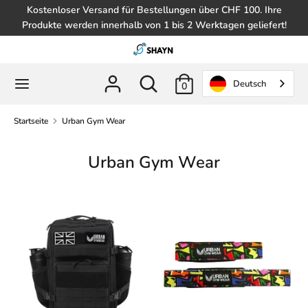
Zum
Kostenloser Versand für Bestellungen über CHF 100. Ihre
Inhalt
Produkte werden innerhalb von 1 bis 2 Werktagen geliefert!
springen
Suche
Im
Shop
Im
Suche
Deutsch
0
suchen
Shop
suchen
Startseite
Urban Gym Wear
Urban Gym Wear